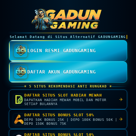
Selamat Datang di Situs Alternatif GADUNGAMING
LOGIN RESMI GADUNGAMING
DAFTAR AKUN GADUNGAMING
⭐ 5 SITUS REKOMENDASI ANTI RUNGKAD ⭐
DAFTAR SITUS SLOT HADIAH MEWAH
DAPATKAN HADIAH MEWAH MOBIL DAN MOTOR
SETIAP BULANNYA
DAFTAR SITUS BONUS SLOT 50%
DEPO 50K BONUS 25K | DEPO 100K BONUS 50K |
DEPO 150K BONUS 75K
DAFTAR SITUS BONUS SLOT 50%